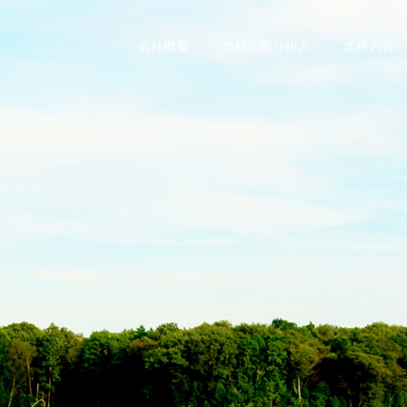
会社概要
当社の取り組み
業務内容
地直送の新鮮野
地直送の新鮮野