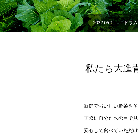
2022.05.1
2020.05.1
ドラム
ホーム
私たち大進
新鮮でおいしい野菜を多
実際に自分たちの目で見
安心して食べていただけ