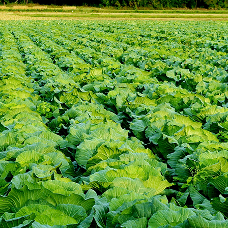
な食卓のお手伝
な食卓のお手伝
たします
たします