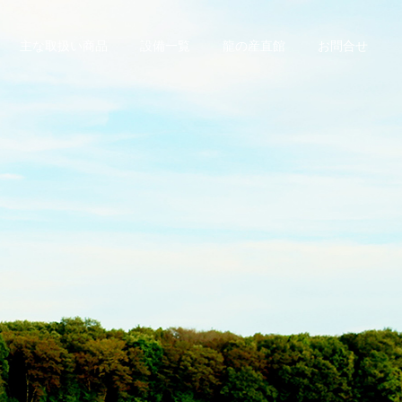
主な取扱い商品
設備一覧
龍の産直館
お問合せ
菜で
菜で