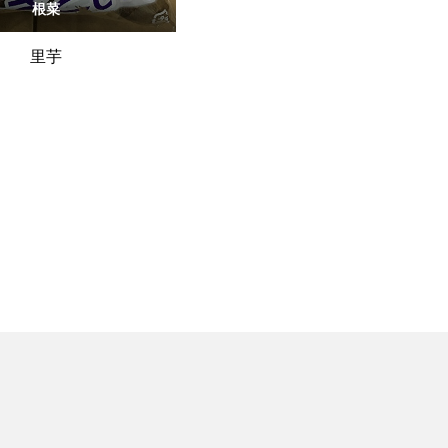
根菜
里芋