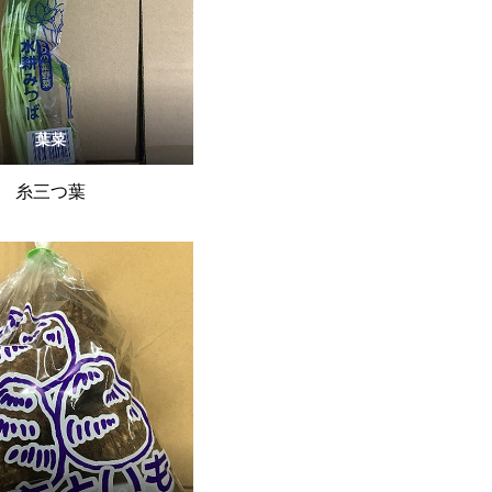
葉菜
糸三つ葉